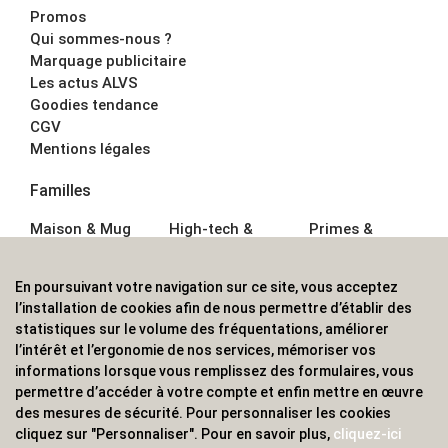
Promos
Qui sommes-nous ?
Marquage publicitaire
Les actus ALVS
Goodies tendance
CGV
Mentions légales
Familles
Maison & Mug
High-tech &
Primes &
Auto &
Multimédia
Goodies
Outillage
Parapluies
Alimentation &
En poursuivant votre navigation sur ce site, vous acceptez
Écriture
Sport &
Boisson
l’installation de cookies afin de nous permettre d’établir des
Bagagerie sacs
Outdoor
Textile &
statistiques sur le volume des fréquentations, améliorer
Enfant
Casquette
l’intérêt et l’ergonomie de nos services, mémoriser vos
Accessoires de
informations lorsque vous remplissez des formulaires, vous
bureau
permettre d’accéder à votre compte et enfin mettre en œuvre
ALVS, fournisseur d'objets publicitaires, pour les
des mesures de sécurité. Pour personnaliser les cookies
cliquez sur "Personnaliser". Pour en savoir plus,
cliquez-ici
professionnels. Une implantation nationale, une