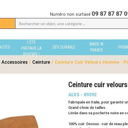
09 87 87 87 0
Numéro non surtaxé
L'ÉTÉ
MADE IN
AUTÉS
DÉV. DURABLE
PROM
PRÉPARE LA
FRANCE
RENTRÉE !
 Accessoires
/
Ceinture
/
Ceinture Cuir Velours Homme - P
Ceinture cuir velou
ALVS - 89392
Fabriquée en Italie, pour garantir u
Grand choix de tailles.
Livrée dans sa pochette noire en cot
100% cuir. Dessus : cuir de veau plei