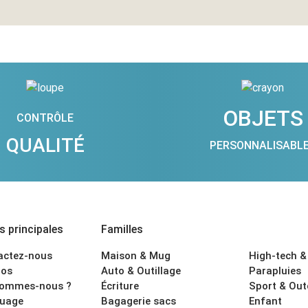
OBJETS
CONTRÔLE
QUALITÉ
PERSONNALISABL
 principales
Familles
actez-nous
Maison & Mug
High-tech &
os
Auto & Outillage
Parapluies
sommes-nous ?
Écriture
Sport & Ou
uage
Bagagerie sacs
Enfant