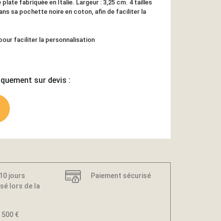
re plate fabriquée en Italie. Largeur : 3,25 cm. 4 tailles
ns sa pochette noire en coton, afin de faciliter la
our faciliter la personnalisation
iquement sur devis :
 10 jours
Paiement sécurisé
sé lors de la
 500 €