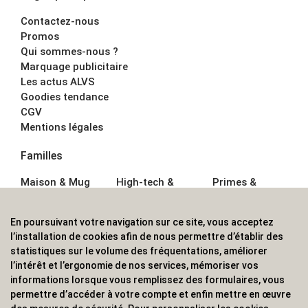
Contactez-nous
Promos
Qui sommes-nous ?
Marquage publicitaire
Les actus ALVS
Goodies tendance
CGV
Mentions légales
Familles
Maison & Mug
High-tech &
Primes &
Auto &
Multimédia
Goodies
Outillage
Parapluies
Alimentation &
En poursuivant votre navigation sur ce site, vous acceptez
Écriture
Sport &
Boisson
l’installation de cookies afin de nous permettre d’établir des
Bagagerie sacs
Outdoor
Textile &
statistiques sur le volume des fréquentations, améliorer
Enfant
Casquette
l’intérêt et l’ergonomie de nos services, mémoriser vos
Accessoires de
informations lorsque vous remplissez des formulaires, vous
bureau
permettre d’accéder à votre compte et enfin mettre en œuvre