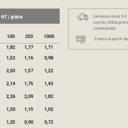
 HT / pièce
Livraison sous 5 à
ouvrés (délai préci
commande)
100
250
1000
Franco à partir de
1,82
1,77
1,71
1,52
1,16
0,98
2,03
1,57
1,22
2,14
1,75
1,43
2,26
2,09
1,82
1,30
1,15
1,02
1,25
0,90
0,72