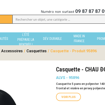
09 87 87 87 0
Numéro non surtaxé
L'ÉTÉ
MADE IN
AUTÉS
DÉV. DURABLE
PROM
PRÉPARE LA
FRANCE
RENTRÉE !
 Accessoires
/
Casquettes
/
Casquette - Produit 95896
Casquette - CHAU Ð
ALVS - 95896
Casquette 5 pans en polyester 14
frontal et visière en jersey polyeste
VOIR PLUS