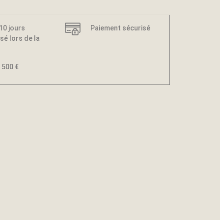
 10 jours
Paiement sécurisé
sé lors de la
 500 €