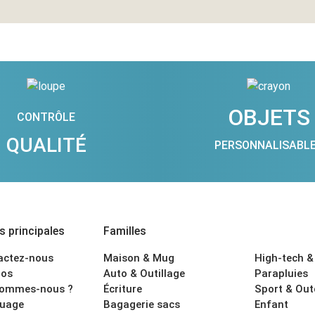
OBJETS
CONTRÔLE
QUALITÉ
PERSONNALISABL
 principales
Familles
actez-nous
Maison & Mug
High-tech &
os
Auto & Outillage
Parapluies
sommes-nous ?
Écriture
Sport & Ou
uage
Bagagerie sacs
Enfant