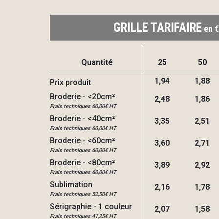
GRILLE TARIFAIRE
en €
Quantité
25
50
1,94
1,88
Prix produit
Broderie - <20cm²
2,48
1,86
Frais techniques 60,00€ HT
Broderie - <40cm²
3,35
2,51
Frais techniques 60,00€ HT
Broderie - <60cm²
3,60
2,71
Frais techniques 60,00€ HT
Broderie - <80cm²
3,89
2,92
Frais techniques 60,00€ HT
Sublimation
2,16
1,78
Frais techniques 52,50€ HT
Sérigraphie - 1 couleur
2,07
1,58
Frais techniques 41,25€ HT