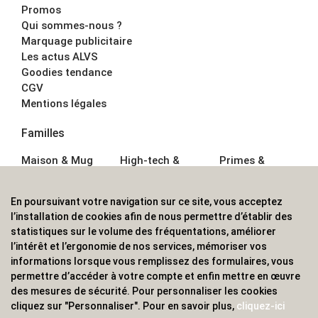
Promos
Qui sommes-nous ?
Marquage publicitaire
Les actus ALVS
Goodies tendance
CGV
Mentions légales
Familles
Maison & Mug
High-tech &
Primes &
Auto &
Multimédia
Goodies
Outillage
Parapluies
Alimentation &
En poursuivant votre navigation sur ce site, vous acceptez
Écriture
Sport &
Boisson
l’installation de cookies afin de nous permettre d’établir des
Bagagerie sacs
Outdoor
Textile &
statistiques sur le volume des fréquentations, améliorer
Enfant
Casquette
l’intérêt et l’ergonomie de nos services, mémoriser vos
Accessoires de
informations lorsque vous remplissez des formulaires, vous
bureau
permettre d’accéder à votre compte et enfin mettre en œuvre
ALVS, fournisseur d'objets publicitaires, pour les
des mesures de sécurité. Pour personnaliser les cookies
cliquez sur "Personnaliser". Pour en savoir plus,
cliquez-ici
professionnels. Une implantation nationale, une