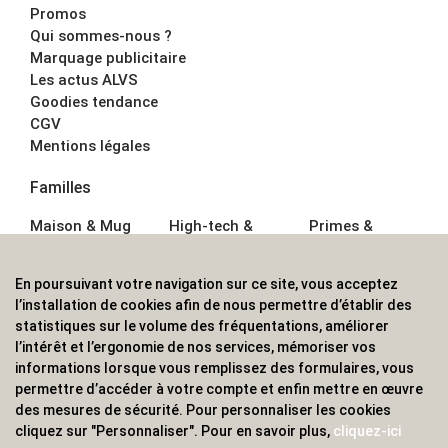
Promos
Qui sommes-nous ?
Marquage publicitaire
Les actus ALVS
Goodies tendance
CGV
Mentions légales
Familles
Maison & Mug
High-tech &
Primes &
Auto &
Multimédia
Goodies
Outillage
Parapluies
Alimentation &
En poursuivant votre navigation sur ce site, vous acceptez
Écriture
Sport &
Boisson
l’installation de cookies afin de nous permettre d’établir des
Bagagerie sacs
Outdoor
Textile &
statistiques sur le volume des fréquentations, améliorer
Enfant
Casquette
l’intérêt et l’ergonomie de nos services, mémoriser vos
Accessoires de
informations lorsque vous remplissez des formulaires, vous
bureau
permettre d’accéder à votre compte et enfin mettre en œuvre
ALVS, fournisseur d'objets publicitaires, pour les
des mesures de sécurité. Pour personnaliser les cookies
cliquez sur "Personnaliser". Pour en savoir plus,
cliquez-ici
professionnels. Une implantation nationale, une