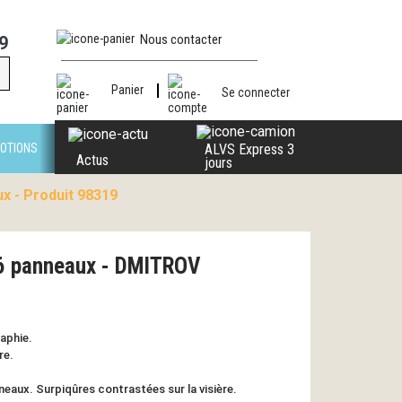
Nous contacter
9
Panier
Se connecter
OTIONS
ALVS Express 3
Actus
jours
x - Produit 98319
 6 panneaux - DMITROV
raphie.
re.
neaux. Surpiqûres contrastées sur la visière.