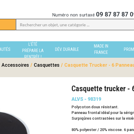
09 87 87 87 0
Numéro non surtaxé
L'ÉTÉ
MADE IN
AUTÉS
DÉV. DURABLE
PROM
PRÉPARE LA
FRANCE
RENTRÉE !
 Accessoires
/
Casquettes
/
Casquette Trucker - 6 Panneau
Casquette trucker -
ALVS - 98319
Polycoton doux résistant.
Panneau frontal idéal pour la sérig
Surpiqûres contrastées sur la visiè
80% polyester / 20% viscose. 6 pan