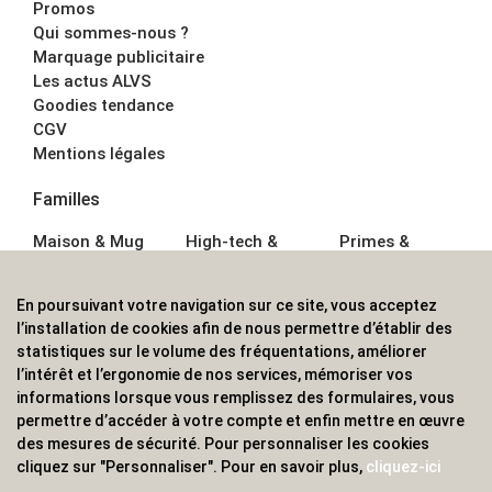
Promos
Qui sommes-nous ?
Marquage publicitaire
Les actus ALVS
Goodies tendance
CGV
Mentions légales
Familles
Maison & Mug
High-tech &
Primes &
Auto &
Multimédia
Goodies
Outillage
Parapluies
Alimentation &
En poursuivant votre navigation sur ce site, vous acceptez
Écriture
Sport &
Boisson
l’installation de cookies afin de nous permettre d’établir des
Bagagerie sacs
Outdoor
Textile &
statistiques sur le volume des fréquentations, améliorer
Enfant
Casquette
l’intérêt et l’ergonomie de nos services, mémoriser vos
Accessoires de
informations lorsque vous remplissez des formulaires, vous
bureau
permettre d’accéder à votre compte et enfin mettre en œuvre
ALVS, fournisseur d'objets publicitaires, pour les
des mesures de sécurité. Pour personnaliser les cookies
cliquez sur "Personnaliser". Pour en savoir plus,
cliquez-ici
professionnels. Une implantation nationale, une