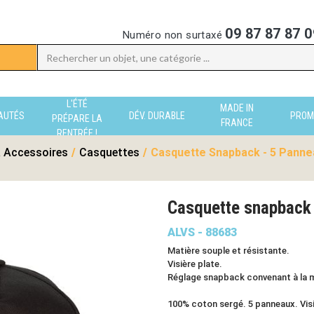
09 87 87 87 0
Numéro non surtaxé
L'ÉTÉ
MADE IN
AUTÉS
DÉV. DURABLE
PROM
PRÉPARE LA
FRANCE
RENTRÉE !
 Accessoires
/
Casquettes
/
Casquette Snapback - 5 Pannea
Casquette snapback 
ALVS - 88683
Matière souple et résistante.
Visière plate.
Réglage snapback convenant à la ma
100% coton sergé. 5 panneaux. Visi