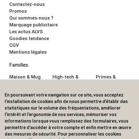
Contactez-nous
Promos
Qui sommes-nous ?
Marquage publicitaire
Les actus ALVS
Goodies tendance
CGV
Mentions légales
Familles
Maison & Mug
High-tech &
Primes &
Auto &
Multimédia
Goodies
Outillage
Parapluies
Alimentation &
En poursuivant votre navigation sur ce site, vous acceptez
Écriture
Sport &
Boisson
l’installation de cookies afin de nous permettre d’établir des
Bagagerie sacs
Outdoor
Textile &
statistiques sur le volume des fréquentations, améliorer
Enfant
Casquette
l’intérêt et l’ergonomie de nos services, mémoriser vos
Accessoires de
informations lorsque vous remplissez des formulaires, vous
bureau
permettre d’accéder à votre compte et enfin mettre en œuvre
ALVS, fournisseur d'objets publicitaires, pour les
des mesures de sécurité. Pour personnaliser les cookies