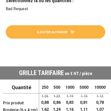
Sélectionnez la ou les quantités :
Bad Request
AJOUTER AU PANIER
GRILLE TARIFAIRE
en € HT / pièce
Quantité
250
500
1000
5000
10000
1.26
1.23
1.19
1.15
1.12
0,88
0,86
0,83
0,81
0,78
Prix produit
1,62
1,24
1,16
1,11
1,07
Broderie (6 x 4 cm)