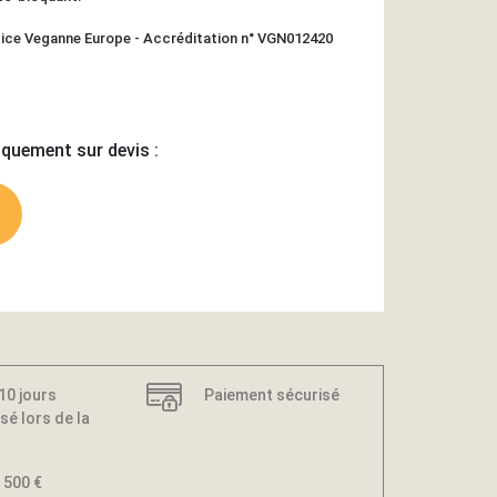
tice Veganne Europe - Accréditation n° VGN012420
iquement sur devis :
 10 jours
Paiement sécurisé
sé lors de la
 500 €