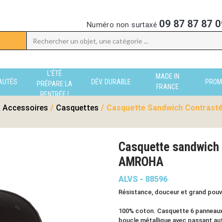
09 87 87 87 0
Numéro non surtaxé
L'ÉTÉ
MADE IN
AUTÉS
DÉV. DURABLE
PROM
PRÉPARE LA
FRANCE
RENTRÉE !
 Accessoires
/
Casquettes
/
Casquette Sandwich Contrasté 
Casquette sandwich 
AMROHA
ALVS - 88596
Résistance, douceur et grand pouv
100% coton. Casquette 6 panneaux
boucle métallique avec passant au