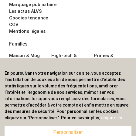
Marquage publicitaire
Les actus ALVS
Goodies tendance
CGV
Mentions légales
Familles
Maison & Mug
High-tech &
Primes &
Auto &
Multimédia
Goodies
Outillage
Parapluies
Alimentation &
En poursuivant votre navigation sur ce site, vous acceptez
Écriture
Sport &
Boisson
l’installation de cookies afin de nous permettre d’établir des
Bagagerie sacs
Outdoor
Textile &
statistiques sur le volume des fréquentations, améliorer
Enfant
Casquette
l’intérêt et l’ergonomie de nos services, mémoriser vos
Accessoires de
informations lorsque vous remplissez des formulaires, vous
bureau
permettre d’accéder à votre compte et enfin mettre en œuvre
ALVS, fournisseur d'objets publicitaires, pour les
des mesures de sécurité. Pour personnaliser les cookies
cliquez sur "Personnaliser". Pour en savoir plus,
cliquez-ici
professionnels. Une implantation nationale, une
couverture internationale.
Personnaliser