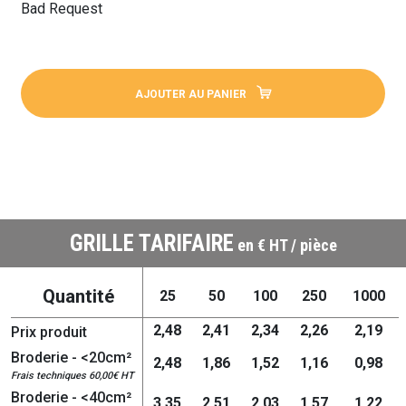
Bad Request
AJOUTER AU PANIER
GRILLE TARIFAIRE
en € HT / pièce
Quantité
25
50
100
250
1000
2,48
2,41
2,34
2,26
2,19
Prix produit
Broderie - <20cm²
2,48
1,86
1,52
1,16
0,98
Frais techniques 60,00€ HT
Broderie - <40cm²
3,35
2,51
2,03
1,57
1,22