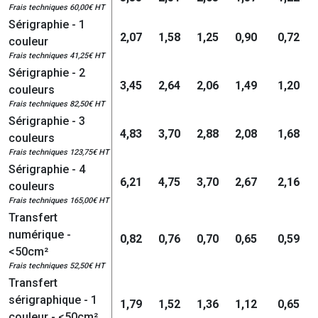
Frais techniques 60,00€ HT
Sérigraphie - 1
2,07
1,58
1,25
0,90
0,72
couleur
Frais techniques 41,25€ HT
Sérigraphie - 2
3,45
2,64
2,06
1,49
1,20
couleurs
Frais techniques 82,50€ HT
Sérigraphie - 3
4,83
3,70
2,88
2,08
1,68
couleurs
Frais techniques 123,75€ HT
Sérigraphie - 4
6,21
4,75
3,70
2,67
2,16
couleurs
Frais techniques 165,00€ HT
Transfert
numérique -
0,82
0,76
0,70
0,65
0,59
<50cm²
Frais techniques 52,50€ HT
Transfert
sérigraphique - 1
1,79
1,52
1,36
1,12
0,65
couleur - <50cm²