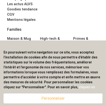
Les actus ALVS
Goodies tendance
CGV
Mentions légales
Familles
Maison & Mug
High-tech &
Primes &
Auto &
Multimédia
Goodies
Outillage
Parapluies
Alimentation &
En poursuivant votre navigation sur ce site, vous acceptez
Écriture
Sport &
Boisson
l’installation de cookies afin de nous permettre d’établir des
Bagagerie sacs
Outdoor
Textile &
statistiques sur le volume des fréquentations, améliorer
Enfant
Casquette
l’intérêt et l’ergonomie de nos services, mémoriser vos
Accessoires de
informations lorsque vous remplissez des formulaires, vous
bureau
permettre d’accéder à votre compte et enfin mettre en œuvre
ALVS, fournisseur d'objets publicitaires, pour les
des mesures de sécurité. Pour personnaliser les cookies
cliquez sur "Personnaliser". Pour en savoir plus,
cliquez-ici
professionnels. Une implantation nationale, une
couverture internationale.
Personnaliser