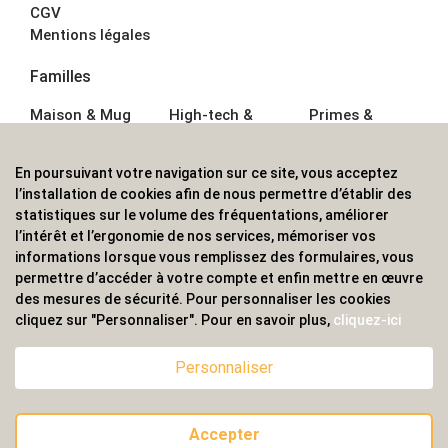
CGV
Mentions légales
Familles
Maison & Mug
High-tech &
Primes &
Auto &
Multimédia
Goodies
Outillage
Parapluies
Alimentation &
En poursuivant votre navigation sur ce site, vous acceptez
Écriture
Sport &
Boisson
l’installation de cookies afin de nous permettre d’établir des
Bagagerie sacs
Outdoor
Textile &
statistiques sur le volume des fréquentations, améliorer
Enfant
Casquette
l’intérêt et l’ergonomie de nos services, mémoriser vos
Accessoires de
informations lorsque vous remplissez des formulaires, vous
bureau
permettre d’accéder à votre compte et enfin mettre en œuvre
ALVS, fournisseur d'objets publicitaires, pour les
des mesures de sécurité. Pour personnaliser les cookies
cliquez sur "Personnaliser". Pour en savoir plus,
cliquez-ici
professionnels. Une implantation nationale, une
couverture internationale.
Personnaliser
Accepter
© 2020 ALVS