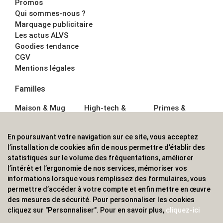
Promos
Qui sommes-nous ?
Marquage publicitaire
Les actus ALVS
Goodies tendance
CGV
Mentions légales
Familles
Maison & Mug
High-tech &
Primes &
Auto &
Multimédia
Goodies
Outillage
Parapluies
Alimentation &
En poursuivant votre navigation sur ce site, vous acceptez
Écriture
Sport &
Boisson
l’installation de cookies afin de nous permettre d’établir des
Bagagerie sacs
Outdoor
Textile &
statistiques sur le volume des fréquentations, améliorer
Enfant
Casquette
l’intérêt et l’ergonomie de nos services, mémoriser vos
Accessoires de
informations lorsque vous remplissez des formulaires, vous
bureau
permettre d’accéder à votre compte et enfin mettre en œuvre
ALVS, fournisseur d'objets publicitaires, pour les
des mesures de sécurité. Pour personnaliser les cookies
cliquez sur "Personnaliser". Pour en savoir plus,
cliquez-ici
professionnels. Une implantation nationale, une