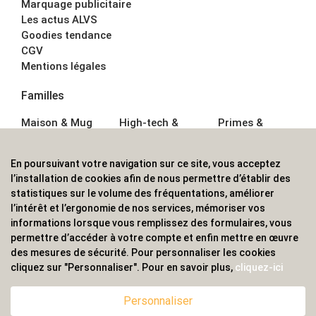
Marquage publicitaire
Les actus ALVS
Goodies tendance
CGV
Mentions légales
Familles
Maison & Mug
High-tech &
Primes &
Auto &
Multimédia
Goodies
Outillage
Parapluies
Alimentation &
En poursuivant votre navigation sur ce site, vous acceptez
Écriture
Sport &
Boisson
l’installation de cookies afin de nous permettre d’établir des
Bagagerie sacs
Outdoor
Textile &
statistiques sur le volume des fréquentations, améliorer
Enfant
Casquette
l’intérêt et l’ergonomie de nos services, mémoriser vos
Accessoires de
informations lorsque vous remplissez des formulaires, vous
bureau
permettre d’accéder à votre compte et enfin mettre en œuvre
ALVS, fournisseur d'objets publicitaires, pour les
des mesures de sécurité. Pour personnaliser les cookies
cliquez sur "Personnaliser". Pour en savoir plus,
cliquez-ici
professionnels. Une implantation nationale, une
couverture internationale.
Personnaliser