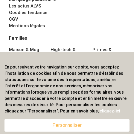
Les actus ALVS
Goodies tendance
CGV
Mentions légales
Familles
Maison & Mug
High-tech &
Primes &
Auto &
Multimédia
Goodies
Outillage
Parapluies
Alimentation &
En poursuivant votre navigation sur ce site, vous acceptez
Écriture
Sport &
Boisson
l’installation de cookies afin de nous permettre d’établir des
Bagagerie sacs
Outdoor
Textile &
statistiques sur le volume des fréquentations, améliorer
Enfant
Casquette
l’intérêt et l’ergonomie de nos services, mémoriser vos
Accessoires de
informations lorsque vous remplissez des formulaires, vous
bureau
permettre d’accéder à votre compte et enfin mettre en œuvre
ALVS, fournisseur d'objets publicitaires, pour les
des mesures de sécurité. Pour personnaliser les cookies
cliquez sur "Personnaliser". Pour en savoir plus,
cliquez-ici
professionnels. Une implantation nationale, une
couverture internationale.
Personnaliser