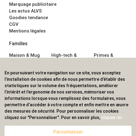
Marquage publicitaire
Les actus ALVS
Goodies tendance
CGV
Mentions légales
Familles
Maison & Mug
High-tech &
Primes &
Auto &
Multimédia
Goodies
Outillage
Parapluies
Alimentation &
En poursuivant votre navigation sur ce site, vous acceptez
Écriture
Sport &
Boisson
l’installation de cookies afin de nous permettre d’établir des
Bagagerie sacs
Outdoor
Textile &
statistiques sur le volume des fréquentations, améliorer
Enfant
Casquette
l’intérêt et l’ergonomie de nos services, mémoriser vos
Accessoires de
informations lorsque vous remplissez des formulaires, vous
bureau
permettre d’accéder à votre compte et enfin mettre en œuvre
ALVS, fournisseur d'objets publicitaires, pour les
des mesures de sécurité. Pour personnaliser les cookies
cliquez sur "Personnaliser". Pour en savoir plus,
cliquez-ici
professionnels. Une implantation nationale, une
couverture internationale.
Personnaliser