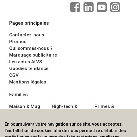
Pages principales
Contactez-nous
Promos
Qui sommes-nous ?
Marquage publicitaire
Les actus ALVS
Goodies tendance
CGV
Mentions légales
Familles
Maison & Mug
High-tech &
Primes &
Auto &
Multimédia
Goodies
Outillage
Parapluies
Alimentation &
En poursuivant votre navigation sur ce site, vous acceptez
Écriture
Sport &
Boisson
l’installation de cookies afin de nous permettre d’établir des
Bagagerie sacs
Outdoor
Textile &