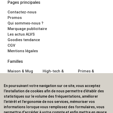
Pages principales
Contactez-nous
Promos
Qui sommes-nous ?
Marquage publicitaire
Les actus ALVS
Goodies tendance
CGV
Mentions légales
Familles
Maison & Mug
High-tech &
Primes &
Auto &
Multimédia
Goodies
Outillage
Parapluies
Alimentation &
En poursuivant votre navigation sur ce site, vous acceptez
Écriture
Sport &
Boisson
l’installation de cookies afin de nous permettre d’établir des
Bagagerie sacs
Outdoor
Textile &
statistiques sur le volume des fréquentations, améliorer
Enfant
Casquette
l’intérêt et l’ergonomie de nos services, mémoriser vos
Accessoires de
informations lorsque vous remplissez des formulaires, vous
bureau
permettre d’accéder à votre compte et enfin mettre en œuvre