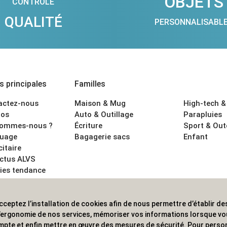
OBJETS
CONTRÔLE
QUALITÉ
PERSONNALISABL
 principales
Familles
actez-nous
Maison & Mug
High-tech &
os
Auto & Outillage
Parapluies
sommes-nous ?
Écriture
Sport & Ou
uage
Bagagerie sacs
Enfant
citaire
actus ALVS
ies tendance
ons légales
cceptez l’installation de cookies afin de nous permettre d’établir des
 les professionnels. Une implantation nationale, une couverture in
 l’ergonomie de nos services, mémoriser vos informations lorsque v
mpte et enfin mettre en œuvre des mesures de sécurité. Pour person