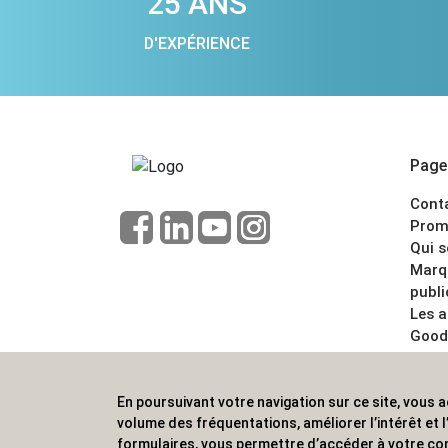
25 ANS
D'EXPÉRIENCE
Pages
Cont
Prom
Qui 
Marq
publi
Les 
Good
CGV
Menti
En poursuivant votre navigation sur ce site, vous a
ALVS, fournisseur d'objets publicitaires, pour
volume des fréquentations, améliorer l’intérêt et
formulaires, vous permettre d’accéder à votre co