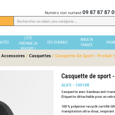
09 87 87 87 0
Numéro non surtaxé
L'ÉTÉ
MADE IN
AUTÉS
DÉV. DURABLE
PROM
PRÉPARE LA
FRANCE
RENTRÉE !
 Accessoires
/
Casquettes
/
Casquette De Sport - Produit 
Casquette de sport
ALVS - 100188
Casquette avec bandeau anti transp
Étiquette détachable pour un rebra
100 % polyester recyclé certifié GR
transpiration ultra-doux, respirant