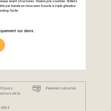
eaux avant structurés. Visière pré-courbée. Œillets
le par bande en tissu avec boucle à triple glissière.
nding facile.
iquement sur devis :
 10 jours
Paiement sécurisé
sé lors de la
 500 €