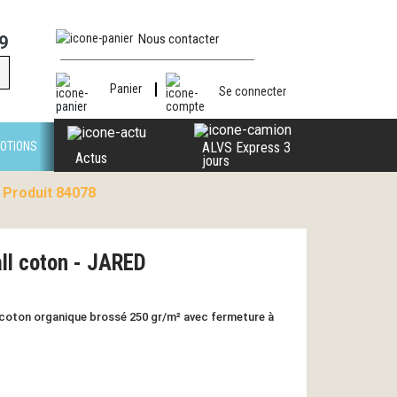
Nous contacter
9
Panier
Se connecter
OTIONS
ALVS Express 3
Actus
jours
 Produit 84078
ll coton - JARED
 coton organique brossé 250 gr/m² avec fermeture à