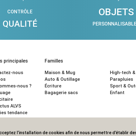
OBJETS
CONTRÔLE
QUALITÉ
PERSONNALISABL
 principales
Familles
actez-nous
Maison & Mug
High-tech &
os
Auto & Outillage
Parapluies
sommes-nous ?
Écriture
Sport & Ou
uage
Bagagerie sacs
Enfant
citaire
actus ALVS
ies tendance
ons légales
cceptez l’installation de cookies afin de nous permettre d’établir des
 les professionnels. Une implantation nationale, une couverture in