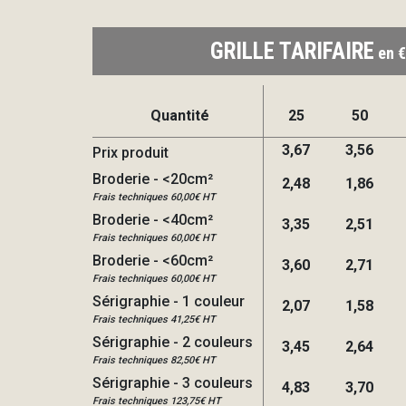
GRILLE TARIFAIRE
en €
Quantité
25
50
3,67
3,56
Prix produit
Broderie - <20cm²
2,48
1,86
Frais techniques 60,00€ HT
Broderie - <40cm²
3,35
2,51
Frais techniques 60,00€ HT
Broderie - <60cm²
3,60
2,71
Frais techniques 60,00€ HT
Sérigraphie - 1 couleur
2,07
1,58
Frais techniques 41,25€ HT
Sérigraphie - 2 couleurs
3,45
2,64
Frais techniques 82,50€ HT
Sérigraphie - 3 couleurs
4,83
3,70
Frais techniques 123,75€ HT