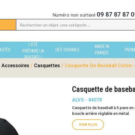
09 87 87 87 0
Numéro non surtaxé
L'ÉTÉ
MADE IN
AUTÉS
DÉV. DURABLE
PROM
PRÉPARE LA
FRANCE
RENTRÉE !
 Accessoires
/
Casquettes
/
Casquette De Baseball Coton -
Casquette de baseba
ALVS - 84078
Casquette de baseball à 5 pans en
boucle arrière réglable en métal.
VOIR PLUS