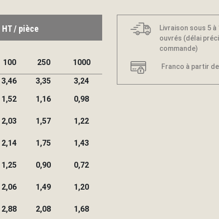
 HT / pièce
Livraison sous 5 à
ouvrés (délai préci
commande)
100
250
1000
Franco à partir de
3,46
3,35
3,24
1,52
1,16
0,98
2,03
1,57
1,22
2,14
1,75
1,43
1,25
0,90
0,72
2,06
1,49
1,20
2,88
2,08
1,68