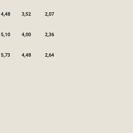
4,48
3,52
2,07
5,10
4,00
2,36
5,73
4,48
2,64