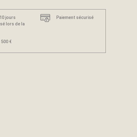
 10 jours
Paiement sécurisé
sé lors de la
 500 €