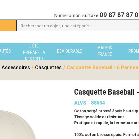
09 87 87 87 0
Numéro non surtaxé
L'ÉTÉ
MADE IN
AUTÉS
DÉV. DURABLE
PROM
PRÉPARE LA
FRANCE
RENTRÉE !
 Accessoires
/
Casquettes
/
Casquette Baseball - 6 Pannea
Casquette Baseball 
ALVS - 88604
Coton sergé brossé épais haute qua
Tissage solide et résistant.
Pratique et rapide, la fermeture ar
100% coton brossé épais. Fermetur