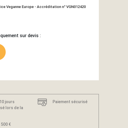
tice Veganne Europe - Accréditation n° VGN012420
iquement sur devis :
 10 jours
Paiement sécurisé
sé lors de la
 500 €