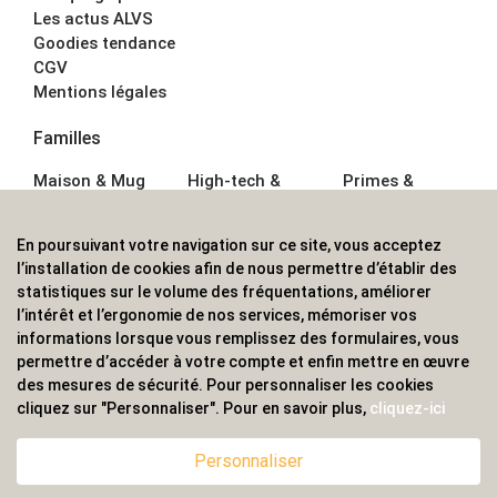
Les actus ALVS
Goodies tendance
CGV
Mentions légales
Familles
Maison & Mug
High-tech &
Primes &
Auto &
Multimédia
Goodies
Outillage
Parapluies
Alimentation &
En poursuivant votre navigation sur ce site, vous acceptez
Écriture
Sport &
Boisson
l’installation de cookies afin de nous permettre d’établir des
Bagagerie sacs
Outdoor
Textile &
statistiques sur le volume des fréquentations, améliorer
Enfant
Casquette
l’intérêt et l’ergonomie de nos services, mémoriser vos
Accessoires de
informations lorsque vous remplissez des formulaires, vous
bureau
permettre d’accéder à votre compte et enfin mettre en œuvre
ALVS, fournisseur d'objets publicitaires, pour les
des mesures de sécurité. Pour personnaliser les cookies
cliquez sur "Personnaliser". Pour en savoir plus,
cliquez-ici
professionnels. Une implantation nationale, une
couverture internationale.
Personnaliser