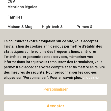
CGV
Mentions légales
Familles
Maison & Mug
High-tech &
Primes &
Auto &
Multimédia
Goodies
Outillage
Parapluies
Alimentation &
En poursuivant votre navigation sur ce site, vous acceptez
Écriture
Sport &
Boisson
l’installation de cookies afin de nous permettre d’établir des
Bagagerie sacs
Outdoor
Textile &
statistiques sur le volume des fréquentations, améliorer
Enfant
Casquette
l’intérêt et l’ergonomie de nos services, mémoriser vos
Accessoires de
informations lorsque vous remplissez des formulaires, vous
bureau
permettre d’accéder à votre compte et enfin mettre en œuvre
ALVS, fournisseur d'objets publicitaires, pour les
des mesures de sécurité. Pour personnaliser les cookies
cliquez sur "Personnaliser". Pour en savoir plus,
cliquez-ici
professionnels. Une implantation nationale, une
couverture internationale.
Personnaliser
Accepter
© 2020 ALVS