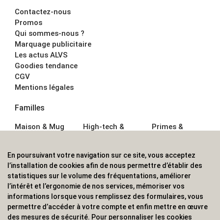
Contactez-nous
Promos
Qui sommes-nous ?
Marquage publicitaire
Les actus ALVS
Goodies tendance
CGV
Mentions légales
Familles
Maison & Mug
High-tech &
Primes &
Auto &
Multimédia
Goodies
Outillage
Parapluies
Alimentation &
En poursuivant votre navigation sur ce site, vous acceptez
Écriture
Sport &
Boisson
l’installation de cookies afin de nous permettre d’établir des
Bagagerie sacs
Outdoor
Textile &
statistiques sur le volume des fréquentations, améliorer
Enfant
Casquette
l’intérêt et l’ergonomie de nos services, mémoriser vos
Accessoires de
informations lorsque vous remplissez des formulaires, vous
bureau
permettre d’accéder à votre compte et enfin mettre en œuvre
ALVS, fournisseur d'objets publicitaires, pour les
des mesures de sécurité. Pour personnaliser les cookies