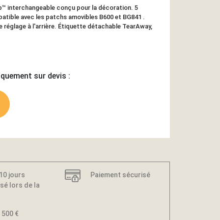
™ interchangeable conçu pour la décoration. 5
atible avec les patchs amovibles B600 et BG841 .
de réglage à l'arrière. Étiquette détachable TearAway,
iquement sur devis :
 10 jours
Paiement sécurisé
sé lors de la
 500 €