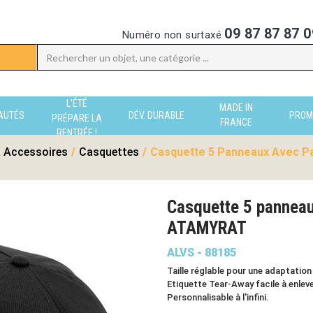
09 87 87 87 0
Numéro non surtaxé
L'ÉTÉ
MADE IN
AUTÉS
DÉV. DURABLE
PROM
PRÉPARE LA
FRANCE
RENTRÉE !
 Accessoires
/
Casquettes
/
Casquette 5 Panneaux Avec Pa
Casquette 5 panneau
ATAMYRAT
ALVS - 88185
Taille réglable pour une adaptation
Etiquette Tear-Away facile à enleve
Personnalisable à l'infini.