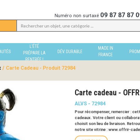
09 87 87 87 0
Numéro non surtaxé
L'ÉTÉ
MADE IN
AUTÉS
DÉV. DURABLE
PROM
PRÉPARE LA
FRANCE
RENTRÉE !
x
/
Carte Cadeau - Produit 72984
Carte cadeau - OFFR
ALVS - 72984
Pour récompenser, remercier : cette
cadeaux. Votre client ou collabor
choisit son lieu de livraison. Retr
notre site vitrine :
www.offrir-cade