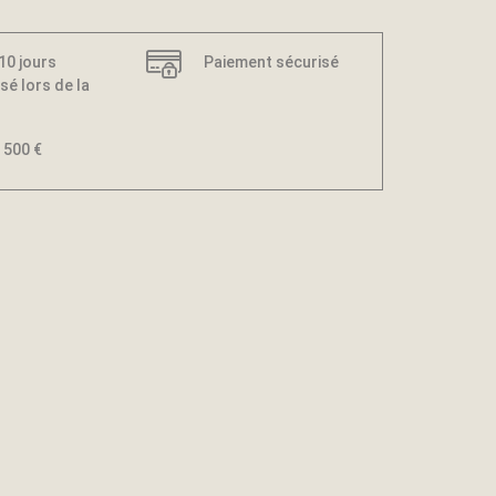
 10 jours
Paiement sécurisé
sé lors de la
 500 €