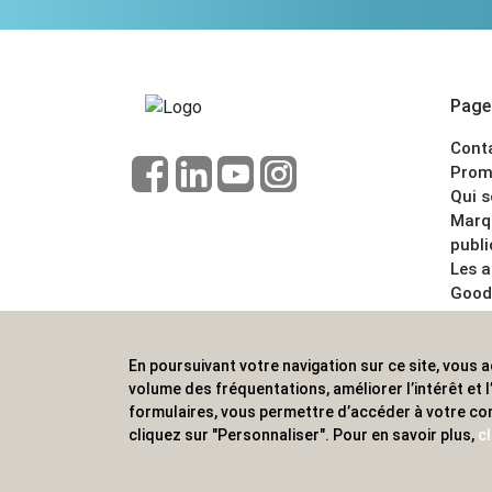
Pages
Cont
Prom
Qui 
Marq
publi
Les 
Good
CGV
Menti
En poursuivant votre navigation sur ce site, vous a
ALVS, fournisseur d'objets publicitaires, pour
volume des fréquentations, améliorer l’intérêt et
formulaires, vous permettre d’accéder à votre co
cliquez sur "Personnaliser". Pour en savoir plus,
cl