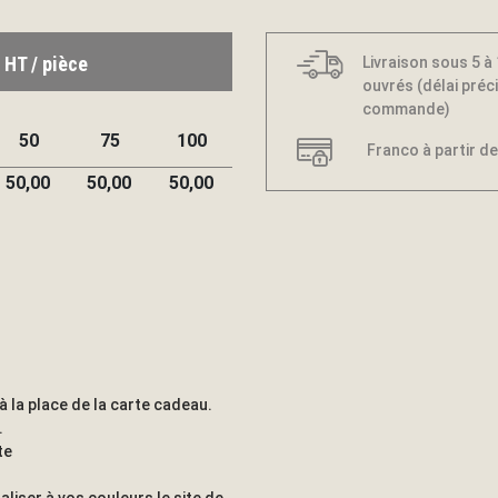
 HT / pièce
Livraison sous 5 à
ouvrés (délai préci
commande)
50
75
100
Franco à partir de
50,00
50,00
50,00
à la place de la carte cadeau.
.
te
liser à vos couleurs le site de