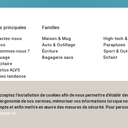
 principales
Familles
actez-nous
Maison & Mug
High-tech &
os
Auto & Outillage
Parapluies
sommes-nous ?
Écriture
Sport & Ou
uage
Bagagerie sacs
Enfant
citaire
actus ALVS
ies tendance
ons légales
cceptez l’installation de cookies afin de nous permettre d’établir des
 les professionnels. Une implantation nationale, une couverture in
 l’ergonomie de nos services, mémoriser vos informations lorsque v
mpte et enfin mettre en œuvre des mesures de sécurité. Pour person
iquez-ici
© 2020 ALVS