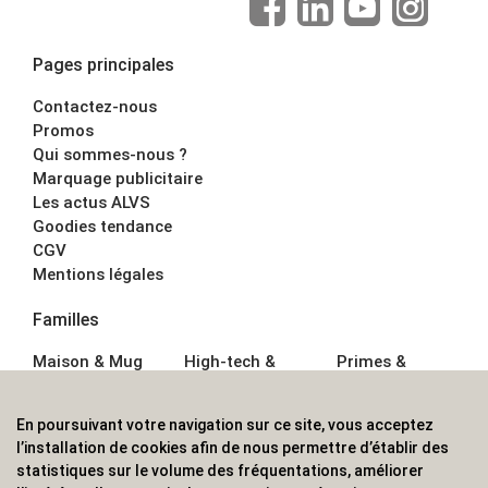
Pages principales
Contactez-nous
Promos
Qui sommes-nous ?
Marquage publicitaire
Les actus ALVS
Goodies tendance
CGV
Mentions légales
Familles
Maison & Mug
High-tech &
Primes &
Auto &
Multimédia
Goodies
Outillage
Parapluies
Alimentation &
En poursuivant votre navigation sur ce site, vous acceptez
Écriture
Sport &
Boisson
l’installation de cookies afin de nous permettre d’établir des
Bagagerie sacs
Outdoor
Textile &
statistiques sur le volume des fréquentations, améliorer
Enfant
Casquette