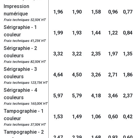
Impression
1,96
1,90
1,58
0,96
0,77
numérique
Frais techniques 52,50€ HT
Sérigraphie - 1
1,99
1,93
1,44
1,22
0,84
couleur
Frais techniques 41,25€ HT
Sérigraphie - 2
3,32
3,22
2,35
1,97
1,35
couleurs
Frais techniques 82,50€ HT
Sérigraphie - 3
4,64
4,50
3,26
2,71
1,86
couleurs
Frais techniques 123,75€ HT
Sérigraphie - 4
5,97
5,79
4,18
3,46
2,37
couleurs
Frais techniques 165,00€ HT
Tampographie - 1
1,53
1,49
1,06
0,60
0,42
couleur
Frais techniques 37,50€ HT
Tampographie - 2
2,47
2,39
1,68
0,93
0,60