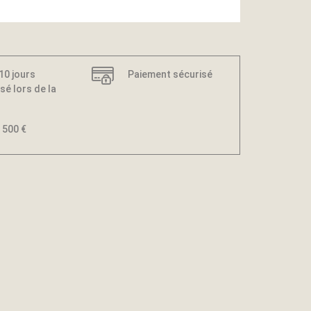
 10 jours
Paiement sécurisé
sé lors de la
 500 €