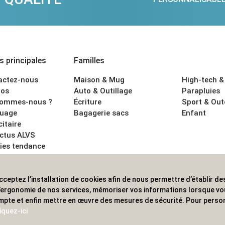
 principales
Familles
actez-nous
Maison & Mug
High-tech &
os
Auto & Outillage
Parapluies
sommes-nous ?
Écriture
Sport & Ou
uage
Bagagerie sacs
Enfant
citaire
actus ALVS
ies tendance
ons légales
cceptez l’installation de cookies afin de nous permettre d’établir des
 les professionnels. Une implantation nationale, une couverture in
 l’ergonomie de nos services, mémoriser vos informations lorsque v
mpte et enfin mettre en œuvre des mesures de sécurité. Pour person
iquez-ici