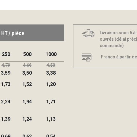
 HT / pièce
Livraison sous 5 à
ouvrés (délai préci
commande)
250
500
1000
Franco à partir de
4.79
4.66
4.50
3,59
3,50
3,38
1,73
1,52
1,20
2,24
1,94
1,71
1,39
1,24
1,13
0,69
0,62
0,54