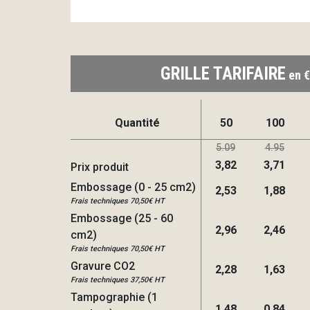
GRILLE TARIFAIRE
en €
Quantité
50
100
5.09
4.95
3,82
3,71
Prix produit
Embossage (0 - 25 cm2)
2,53
1,88
Frais techniques 70,50€ HT
Embossage (25 - 60
2,96
2,46
cm2)
Frais techniques 70,50€ HT
Gravure CO2
2,28
1,63
Frais techniques 37,50€ HT
Tampographie (1
1,48
0,84