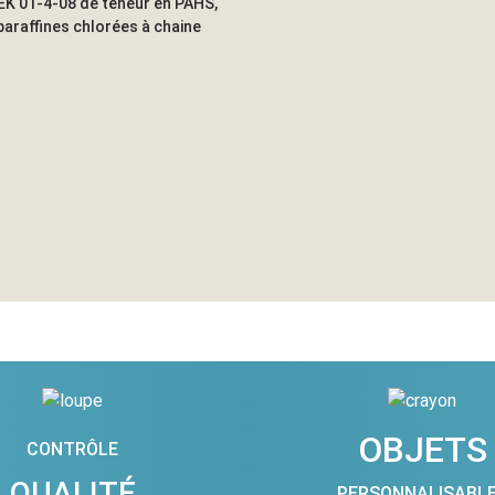
EK 01-4-08 de teneur en PAHS,
paraffines chlorées à chaine
OBJETS
CONTRÔLE
QUALITÉ
PERSONNALISABL