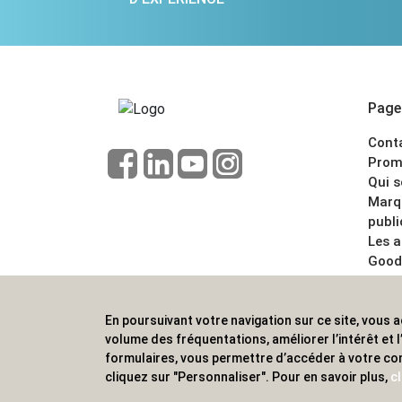
Pages
Cont
Prom
Qui 
Marq
publi
Les 
Good
CGV
Menti
En poursuivant votre navigation sur ce site, vous a
ALVS, fournisseur d'objets publicitaires, pour
volume des fréquentations, améliorer l’intérêt et
formulaires, vous permettre d’accéder à votre co
cliquez sur "Personnaliser". Pour en savoir plus,
cl