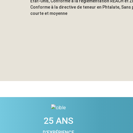
Etat-Unis, Conforme à la réglementation REACH et Z
Conforme à la directive de teneur en Phtalate, Sans 
courte et moyenne
25 ANS
D'EXPÉRIENCE