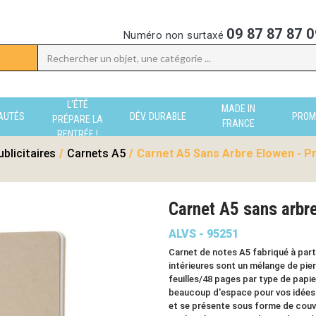
09 87 87 87 0
Numéro non surtaxé
L'ÉTÉ
MADE IN
AUTÉS
DÉV. DURABLE
PROM
PRÉPARE LA
FRANCE
RENTRÉE !
blicitaires
/
Carnets A5
/
Carnet A5 Sans Arbre Elowen - P
Carnet A5 sans arbr
ALVS - 95251
Carnet de notes A5 fabriqué à part
intérieures sont un mélange de pie
feuilles/48 pages par type de papie
beaucoup d'espace pour vos idées
et se présente sous forme de couv