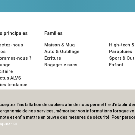
 principales
Familles
actez-nous
Maison & Mug
High-tech &
os
Auto & Outillage
Parapluies
sommes-nous ?
Écriture
Sport & Ou
uage
Bagagerie sacs
Enfant
citaire
actus ALVS
ies tendance
ons légales
cceptez l’installation de cookies afin de nous permettre d’établir des
 les professionnels. Une implantation nationale, une couverture in
 l’ergonomie de nos services, mémoriser vos informations lorsque v
mpte et enfin mettre en œuvre des mesures de sécurité. Pour person
iquez-ici
© 2020 ALVS