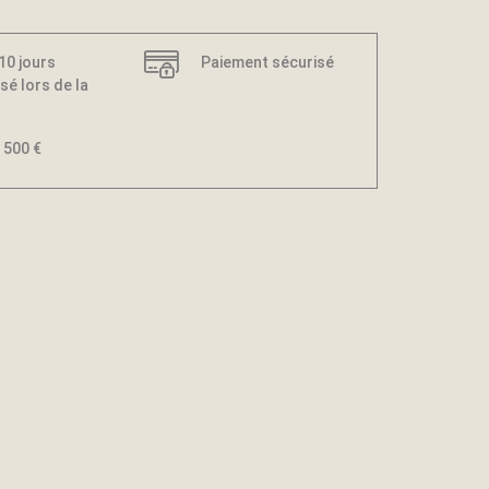
 10 jours
Paiement sécurisé
sé lors de la
 500 €