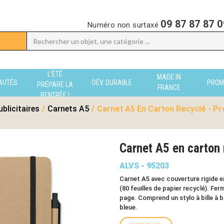
09 87 87 87 0
Numéro non surtaxé
L'ÉTÉ
MADE IN
AUTÉS
DÉV. DURABLE
PROM
PRÉPARE LA
FRANCE
RENTRÉE !
blicitaires
/
Carnets A5
/
Carnet A5 En Carton Recyclé - Pr
Carnet A5 en carton
ALVS - 95203
Carnet A5 avec couverture rigide en
(80 feuilles de papier recyclé). Fe
page. Comprend un stylo à bille à 
bleue.