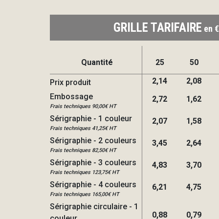
GRILLE TARIFAIRE
en €
Quantité
25
50
2,14
2,08
Prix produit
Embossage
2,72
1,62
Frais techniques 90,00€ HT
Sérigraphie - 1 couleur
2,07
1,58
Frais techniques 41,25€ HT
Sérigraphie - 2 couleurs
3,45
2,64
Frais techniques 82,50€ HT
Sérigraphie - 3 couleurs
4,83
3,70
Frais techniques 123,75€ HT
Sérigraphie - 4 couleurs
6,21
4,75
Frais techniques 165,00€ HT
Sérigraphie circulaire - 1
0,88
0,79
couleur