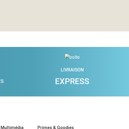
LIVRAISON
EXPRESS
ES
 Multimédia
Primes & Goodies