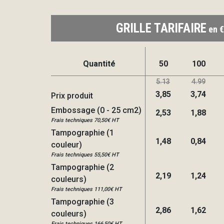
GRILLE TARIFAIRE
en €
Quantité
50
100
5.13
4.99
3,85
3,74
Prix produit
Embossage (0 - 25 cm2)
2,53
1,88
Frais techniques 70,50€ HT
Tampographie (1
1,48
0,84
couleur)
Frais techniques 55,50€ HT
Tampographie (2
2,19
1,24
couleurs)
Frais techniques 111,00€ HT
Tampographie (3
2,86
1,62
couleurs)
Frais techniques 166,50€ HT