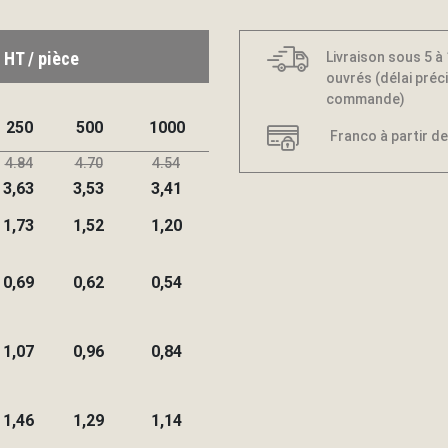
 HT / pièce
Livraison sous 5 à
ouvrés (délai préci
commande)
250
500
1000
Franco à partir de
4.84
4.70
4.54
3,63
3,53
3,41
1,73
1,52
1,20
0,69
0,62
0,54
1,07
0,96
0,84
1,46
1,29
1,14