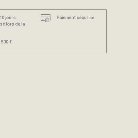
 10 jours
Paiement sécurisé
sé lors de la
 500 €