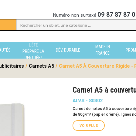
09 87 87 87 0
Numéro non surtaxé
L'ÉTÉ
MADE IN
AUTÉS
DÉV. DURABLE
PROM
PRÉPARE LA
FRANCE
RENTRÉE !
blicitaires
/
Carnets A5
/
Carnet A5 À Couverture Rigide - 
Carnet A5 à couvertu
ALVS - 80302
Carnet de notes A5 à couverture ri
de 80g/m² (papier crème), lignes n
VOIR PLUS