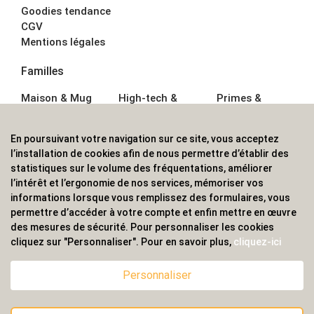
Goodies tendance
CGV
Mentions légales
Familles
Maison & Mug
High-tech &
Primes &
Auto &
Multimédia
Goodies
Outillage
Parapluies
Alimentation &
En poursuivant votre navigation sur ce site, vous acceptez
Écriture
Sport &
Boisson
l’installation de cookies afin de nous permettre d’établir des
Bagagerie sacs
Outdoor
Textile &
statistiques sur le volume des fréquentations, améliorer
Enfant
Casquette
l’intérêt et l’ergonomie de nos services, mémoriser vos
Accessoires de
informations lorsque vous remplissez des formulaires, vous
bureau
permettre d’accéder à votre compte et enfin mettre en œuvre
ALVS, fournisseur d'objets publicitaires, pour les
des mesures de sécurité. Pour personnaliser les cookies
cliquez sur "Personnaliser". Pour en savoir plus,
cliquez-ici
professionnels. Une implantation nationale, une
couverture internationale.
Personnaliser