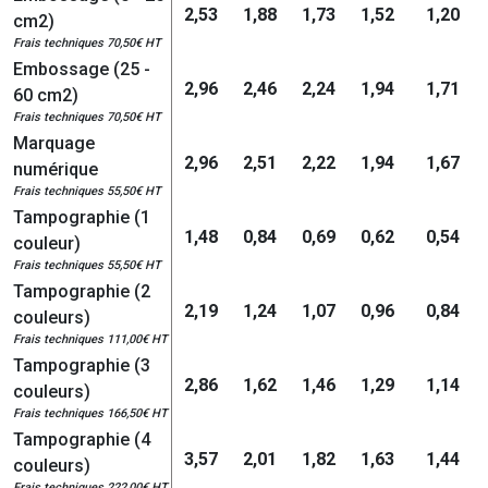
2,53
1,88
1,73
1,52
1,20
cm2)
Frais techniques 70,50€ HT
Embossage (25 -
2,96
2,46
2,24
1,94
1,71
60 cm2)
Frais techniques 70,50€ HT
Marquage
2,96
2,51
2,22
1,94
1,67
numérique
Frais techniques 55,50€ HT
Tampographie (1
1,48
0,84
0,69
0,62
0,54
couleur)
Frais techniques 55,50€ HT
Tampographie (2
2,19
1,24
1,07
0,96
0,84
couleurs)
Frais techniques 111,00€ HT
Tampographie (3
2,86
1,62
1,46
1,29
1,14
couleurs)
Frais techniques 166,50€ HT
Tampographie (4
3,57
2,01
1,82
1,63
1,44
couleurs)
Frais techniques 222,00€ HT