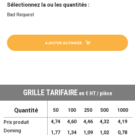
Sélectionnez la ou les quantités :
Bad Request
AJOUTER AU PANIER
GRILLE TARIFAIRE
en € HT / pièce
Quantité
50
100
250
500
1000
4,74
4,60
4,46
4,32
4,19
Prix produit
Doming
1,77
1,34
1,09
1,02
0,78