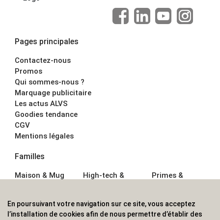
Pages principales
Contactez-nous
Promos
Qui sommes-nous ?
Marquage publicitaire
Les actus ALVS
Goodies tendance
CGV
Mentions légales
Familles
Maison & Mug
High-tech &
Primes &
Auto &
Multimédia
Goodies
Outillage
Parapluies
Alimentation &
En poursuivant votre navigation sur ce site, vous acceptez
Écriture
Sport &
Boisson
l’installation de cookies afin de nous permettre d’établir des
Bagagerie sacs
Outdoor
Textile &