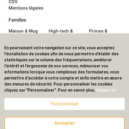
CGV
Mentions légales
Familles
Maison & Mug
High-tech &
Primes &
Auto &
Multimédia
Goodies
Outillage
Parapluies
Alimentation &
En poursuivant votre navigation sur ce site, vous acceptez
Écriture
Sport &
Boisson
l’installation de cookies afin de nous permettre d’établir des
Bagagerie sacs
Outdoor
Textile &
statistiques sur le volume des fréquentations, améliorer
Enfant
Casquette
l’intérêt et l’ergonomie de nos services, mémoriser vos
Accessoires de
informations lorsque vous remplissez des formulaires, vous
bureau
permettre d’accéder à votre compte et enfin mettre en œuvre
ALVS, fournisseur d'objets publicitaires, pour les
des mesures de sécurité. Pour personnaliser les cookies
cliquez sur "Personnaliser". Pour en savoir plus,
cliquez-ici
professionnels. Une implantation nationale, une
couverture internationale.
Personnaliser
Accepter
© 2020 ALVS