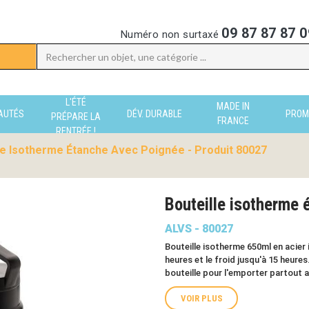
09 87 87 87 0
Numéro non surtaxé
L'ÉTÉ
MADE IN
AUTÉS
DÉV. DURABLE
PROM
PRÉPARE LA
FRANCE
RENTRÉE !
le Isotherme Étanche Avec Poignée - Produit 80027
Bouteille isotherme
ALVS - 80027
Bouteille isotherme 650ml en acier 
heures et le froid jusqu'à 15 heure
bouteille pour l'emporter partout 
VOIR PLUS