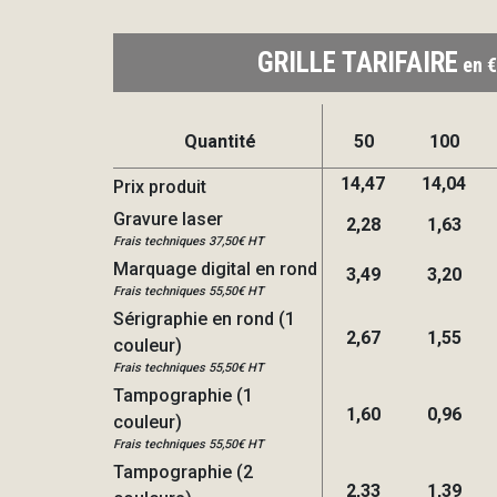
GRILLE TARIFAIRE
en €
Quantité
50
100
14,47
14,04
Prix produit
Gravure laser
2,28
1,63
Frais techniques 37,50€ HT
Marquage digital en rond
3,49
3,20
Frais techniques 55,50€ HT
Sérigraphie en rond (1
2,67
1,55
couleur)
Frais techniques 55,50€ HT
Tampographie (1
1,60
0,96
couleur)
Frais techniques 55,50€ HT
Tampographie (2
2,33
1,39