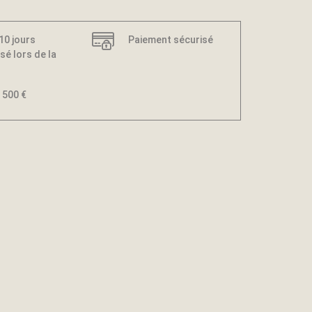
 10 jours
Paiement sécurisé
sé lors de la
 500 €