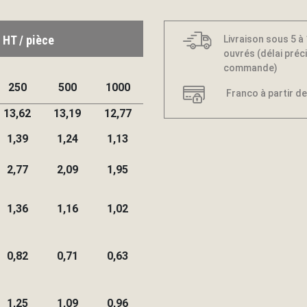
 HT / pièce
Livraison sous 5 à
ouvrés (délai préci
commande)
250
500
1000
Franco à partir de
13,62
13,19
12,77
1,39
1,24
1,13
2,77
2,09
1,95
1,36
1,16
1,02
0,82
0,71
0,63
1,25
1,09
0,96