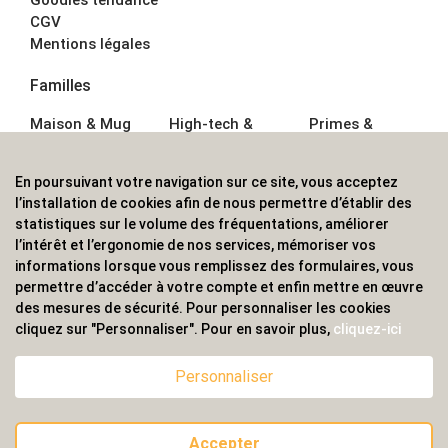
CGV
Mentions légales
Familles
Maison & Mug
High-tech &
Primes &
Auto &
Multimédia
Goodies
Outillage
Parapluies
Alimentation &
En poursuivant votre navigation sur ce site, vous acceptez
Écriture
Sport &
Boisson
l’installation de cookies afin de nous permettre d’établir des
Bagagerie sacs
Outdoor
Textile &
statistiques sur le volume des fréquentations, améliorer
Enfant
Casquette
l’intérêt et l’ergonomie de nos services, mémoriser vos
Accessoires de
informations lorsque vous remplissez des formulaires, vous
bureau
permettre d’accéder à votre compte et enfin mettre en œuvre
ALVS, fournisseur d'objets publicitaires, pour les
des mesures de sécurité. Pour personnaliser les cookies
cliquez sur "Personnaliser". Pour en savoir plus,
cliquez-ici
professionnels. Une implantation nationale, une
couverture internationale.
Personnaliser
Accepter
© 2020 ALVS