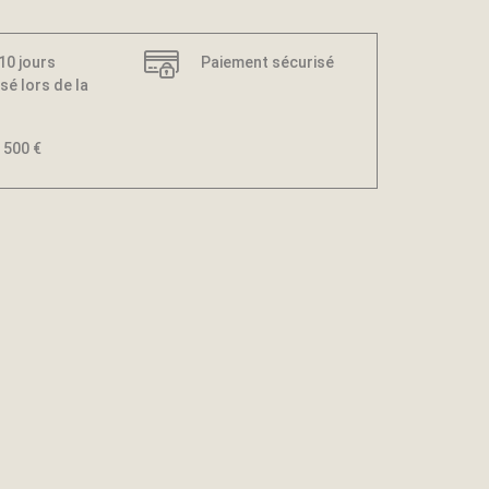
 10 jours
Paiement sécurisé
sé lors de la
 500 €