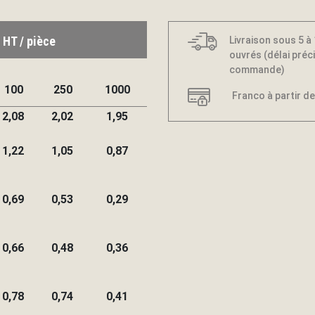
 HT / pièce
Livraison sous 5 à
ouvrés (délai préci
commande)
100
250
1000
Franco à partir de
2,08
2,02
1,95
1,22
1,05
0,87
0,69
0,53
0,29
0,66
0,48
0,36
0,78
0,74
0,41