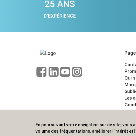
25 ANS
D'EXPÉRIENCE
Pages
Cont
Prom
Qui 
Marq
publi
Les 
Good
CGV
Menti
En poursuivant votre navigation sur ce site, vous a
ALVS, fournisseur d'objets publicitaires, pour
volume des fréquentations, améliorer l’intérêt et