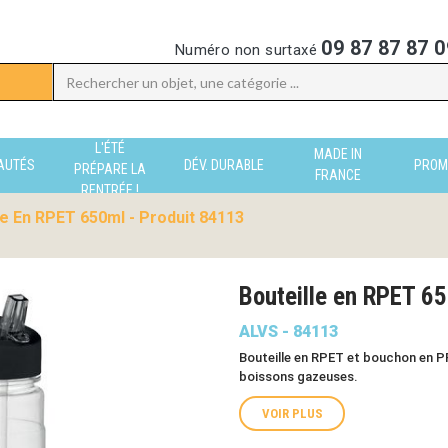
09 87 87 87 0
Numéro non surtaxé
L'ÉTÉ
MADE IN
AUTÉS
DÉV. DURABLE
PROM
PRÉPARE LA
FRANCE
RENTRÉE !
le En RPET 650ml - Produit 84113
Bouteille en RPET 6
ALVS - 84113
Bouteille en RPET et bouchon en PP
boissons gazeuses.
VOIR PLUS