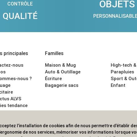
OBJETS
CONTRÔLE
QUALITÉ
PERSONNALISABL
 principales
Familles
actez-nous
Maison & Mug
High-tech &
os
Auto & Outillage
Parapluies
sommes-nous ?
Écriture
Sport & Ou
uage
Bagagerie sacs
Enfant
citaire
actus ALVS
ies tendance
ons légales
cceptez l’installation de cookies afin de nous permettre d’établir des
 les professionnels. Une implantation nationale, une couverture in
 l’ergonomie de nos services, mémoriser vos informations lorsque v