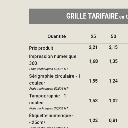
GRILLE TARIFAIRE
en €
Quantité
25
50
2,21
2,15
Prix produit
Impression numérique
1,68
1,35
360
Frais techniques 52,50€ HT
Sérigraphie circulaire - 1
1,55
1,24
couleur
Frais techniques 52,50€ HT
Tampographie - 1
1,53
1,02
couleur
Frais techniques 37,50€ HT
Étiquette numérique -
1,22
0,81
<25cm²