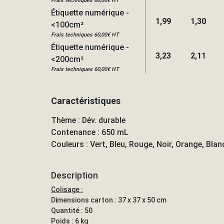
Frais techniques 60,00€ HT
Étiquette numérique -
1,99
1,30
<100cm²
Frais techniques 60,00€ HT
Étiquette numérique -
3,23
2,11
<200cm²
Frais techniques 60,00€ HT
Caractéristiques
Thème : Dév. durable
Contenance : 650 mL
Couleurs : Vert, Bleu, Rouge, Noir, Orange, Blan
Description
Colisage :
Dimensions carton : 37 x 37 x 50 cm
Quantité : 50
Poids : 6 kg