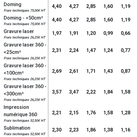
Doming
4,40
4,27
2,85
1,60
1,19
Frais techniques 75,00€ HT
Doming - <50cm²
4,40
4,27
2,85
1,60
1,19
Frais techniques 75,00€ HT
Gravure laser
1,97
1,91
1,20
0,99
0,66
Frais techniques 26,25€ HT
Gravure laser 360 -
2,31
2,24
1,47
1,24
0,77
<25cm²
Frais techniques 26,25€ HT
Gravure laser 360 -
2,69
2,61
1,71
1,43
0,87
<100cm²
Frais techniques 26,25€ HT
Gravure laser 360 -
3,57
3,47
2,22
1,84
1,58
<300cm²
Frais techniques 26,25€ HT
Impression
2,21
2,15
1,76
1,58
1,28
numérique 360
Frais techniques 52,50€ HT
Sublimation
2,30
2,23
1,86
1,38
1,16
Frais techniques 52,50€ HT