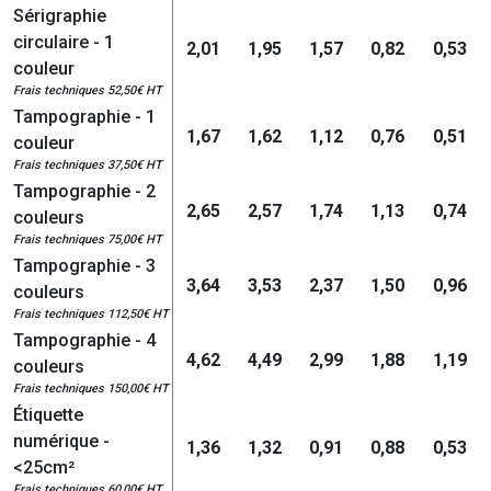
Sérigraphie
circulaire - 1
2,01
1,95
1,57
0,82
0,53
couleur
Frais techniques 52,50€ HT
Tampographie - 1
1,67
1,62
1,12
0,76
0,51
couleur
Frais techniques 37,50€ HT
Tampographie - 2
2,65
2,57
1,74
1,13
0,74
couleurs
Frais techniques 75,00€ HT
Tampographie - 3
3,64
3,53
2,37
1,50
0,96
couleurs
Frais techniques 112,50€ HT
Tampographie - 4
4,62
4,49
2,99
1,88
1,19
couleurs
Frais techniques 150,00€ HT
Étiquette
numérique -
1,36
1,32
0,91
0,88
0,53
<25cm²
Frais techniques 60,00€ HT