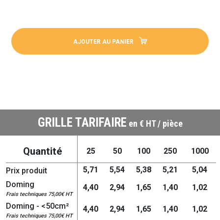
AJOUTER AU PANIER
GRILLE TARIFAIRE
en € HT / pièce
Quantité
25
50
100
250
1000
5,71
5,54
5,38
5,21
5,04
Prix produit
Doming
4,40
2,94
1,65
1,40
1,02
Frais techniques 75,00€ HT
Doming - <50cm²
4,40
2,94
1,65
1,40
1,02
Frais techniques 75,00€ HT