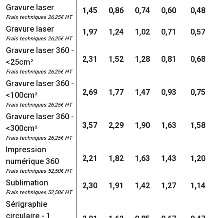
Gravure laser
1,45
0,86
0,74
0,60
0,48
Frais techniques 26,25€ HT
Gravure laser
1,97
1,24
1,02
0,71
0,57
Frais techniques 26,25€ HT
Gravure laser 360 -
2,31
1,52
1,28
0,81
0,68
<25cm²
Frais techniques 26,25€ HT
Gravure laser 360 -
2,69
1,77
1,47
0,93
0,75
<100cm²
Frais techniques 26,25€ HT
Gravure laser 360 -
3,57
2,29
1,90
1,63
1,58
<300cm²
Frais techniques 26,25€ HT
Impression
2,21
1,82
1,63
1,43
1,20
numérique 360
Frais techniques 52,50€ HT
Sublimation
2,30
1,91
1,42
1,27
1,14
Frais techniques 52,50€ HT
Sérigraphie
circulaire - 1