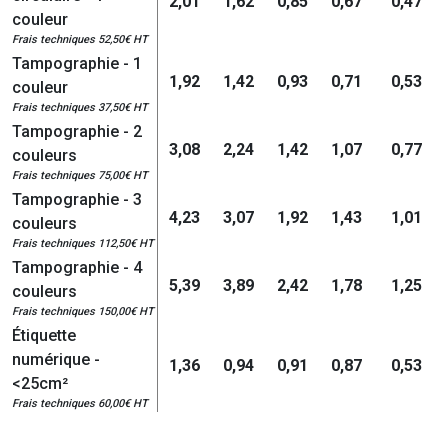
2,01
1,62
0,85
0,67
0,47
couleur
Frais techniques 52,50€ HT
Tampographie - 1
1,92
1,42
0,93
0,71
0,53
couleur
Frais techniques 37,50€ HT
Tampographie - 2
3,08
2,24
1,42
1,07
0,77
couleurs
Frais techniques 75,00€ HT
Tampographie - 3
4,23
3,07
1,92
1,43
1,01
couleurs
Frais techniques 112,50€ HT
Tampographie - 4
5,39
3,89
2,42
1,78
1,25
couleurs
Frais techniques 150,00€ HT
Étiquette
numérique -
1,36
0,94
0,91
0,87
0,53
<25cm²
Frais techniques 60,00€ HT