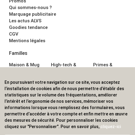
Promos
Qui sommes-nous ?
Marquage publicitaire
Les actus ALVS
Goodies tendance
CGV
Mentions légales
Familles
Maison & Mug
High-tech &
Primes &
Auto &
Multimédia
Goodies
Outillage
Parapluies
Alimentation &
En poursuivant votre navigation sur ce site, vous acceptez
Écriture
Sport &
Boisson
l’installation de cookies afin de nous permettre d’établir des
Bagagerie sacs
Outdoor
Textile &
statistiques sur le volume des fréquentations, améliorer
Enfant
Casquette
l’intérêt et l’ergonomie de nos services, mémoriser vos
Accessoires de
informations lorsque vous remplissez des formulaires, vous
bureau
permettre d’accéder à votre compte et enfin mettre en œuvre
ALVS, fournisseur d'objets publicitaires, pour les
des mesures de sécurité. Pour personnaliser les cookies
cliquez sur "Personnaliser". Pour en savoir plus,
cliquez-ici
professionnels. Une implantation nationale, une
couverture internationale.