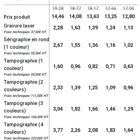
19.28
18.77
18.17
17.66
17.06
14,46
14,08
13,63
13,25
12,80
Prix produit
Gravure laser
2,28
1,63
1,39
1,24
1,13
Frais techniques 37,50€ HT
Sérigraphie en rond
2,67
1,55
1,36
1,16
1,02
(1 couleur)
Frais techniques 55,50€ HT
Tampographie (1
1,60
0,96
0,82
0,71
0,63
couleur)
Frais techniques 55,50€ HT
Tampographie (2
2,33
1,39
1,25
1,09
0,96
couleurs)
Frais techniques 111,00€ HT
Tampographie (3
3,04
1,82
1,66
1,46
1,29
couleurs)
Frais techniques 166,50€ HT
Tampographie (4
3,77
2,26
2,08
1,83
1,64
couleurs)
Frais techniques 222,00€ HT