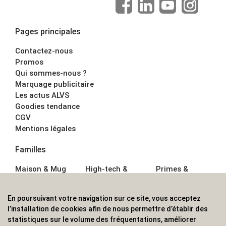
Pages principales
Contactez-nous
Promos
Qui sommes-nous ?
Marquage publicitaire
Les actus ALVS
Goodies tendance
CGV
Mentions légales
Familles
Maison & Mug
High-tech &
Primes &
Auto &
Multimédia
Goodies
Outillage
Parapluies
Alimentation &
En poursuivant votre navigation sur ce site, vous acceptez
Écriture
Sport &
Boisson
l’installation de cookies afin de nous permettre d’établir des
Bagagerie sacs
Outdoor
Textile &
statistiques sur le volume des fréquentations, améliorer
Enfant
Casquette