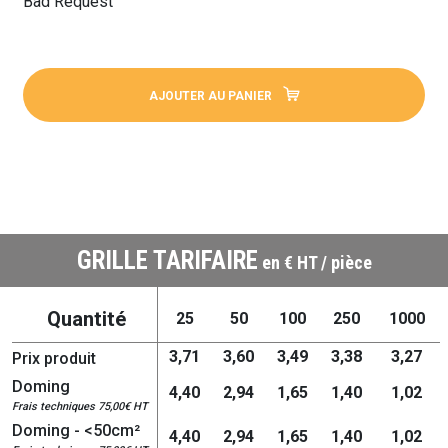
Bad Request
AJOUTER AU PANIER
GRILLE TARIFAIRE
en € HT / pièce
Quantité
25
50
100
250
1000
3,71
3,60
3,49
3,38
3,27
Prix produit
Doming
4,40
2,94
1,65
1,40
1,02
Frais techniques 75,00€ HT
Doming - <50cm²
4,40
2,94
1,65
1,40
1,02