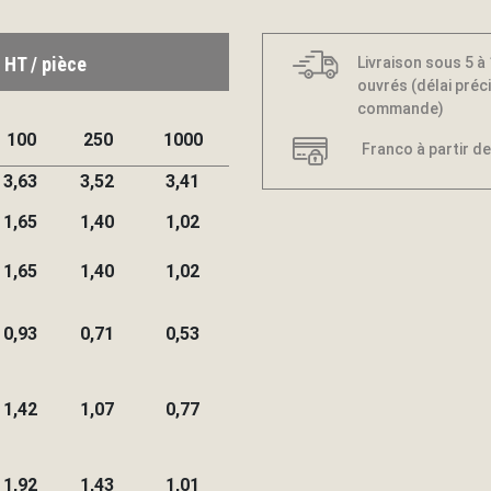
 HT / pièce
Livraison sous 5 à
ouvrés (délai préci
commande)
100
250
1000
Franco à partir de
3,63
3,52
3,41
1,65
1,40
1,02
1,65
1,40
1,02
0,93
0,71
0,53
1,42
1,07
0,77
1,92
1,43
1,01