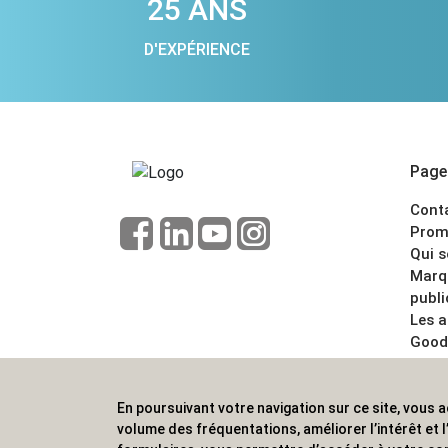
25 ANS
D'EXPÉRIENCE
Pages
Cont
Prom
Qui 
Marq
publi
Les 
Good
CGV
Menti
En poursuivant votre navigation sur ce site, vous a
ALVS, fournisseur d'objets publicitaires, pour
volume des fréquentations, améliorer l’intérêt et