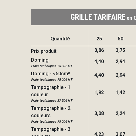
GRILLE TARIFAIRE
en €
Quantité
25
50
3,86
3,75
Prix produit
Doming
4,40
2,94
Frais techniques 75,00€ HT
Doming - <50cm²
4,40
2,94
Frais techniques 75,00€ HT
Tampographie - 1
1,92
1,42
couleur
Frais techniques 37,50€ HT
Tampographie - 2
3,08
2,24
couleurs
Frais techniques 75,00€ HT
Tampographie - 3
4,23
3,07