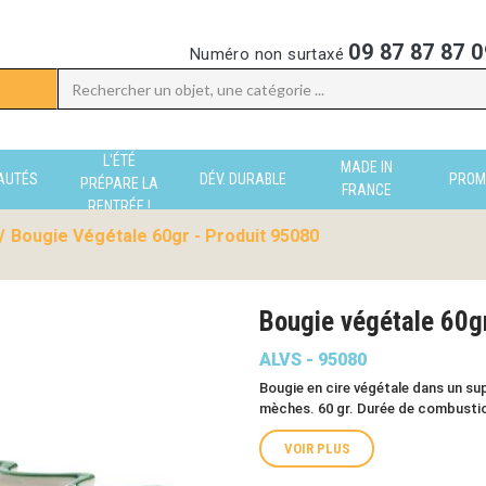
09 87 87 87 0
Numéro non surtaxé
L'ÉTÉ
MADE IN
AUTÉS
DÉV. DURABLE
PROM
PRÉPARE LA
FRANCE
RENTRÉE !
/
Bougie Végétale 60gr - Produit 95080
Bougie végétale 60
ALVS - 95080
Bougie en cire végétale dans un su
mèches. 60 gr. Durée de combustion
VOIR PLUS