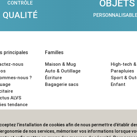
OBJETS
CONTRÔLE
QUALITÉ
PERSONNALISABL
 principales
Familles
actez-nous
Maison & Mug
High-tech &
os
Auto & Outillage
Parapluies
sommes-nous ?
Écriture
Sport & Ou
uage
Bagagerie sacs
Enfant
citaire
actus ALVS
ies tendance
ons légales
cceptez l’installation de cookies afin de nous permettre d’établir des
 les professionnels. Une implantation nationale, une couverture in
 l’ergonomie de nos services, mémoriser vos informations lorsque v