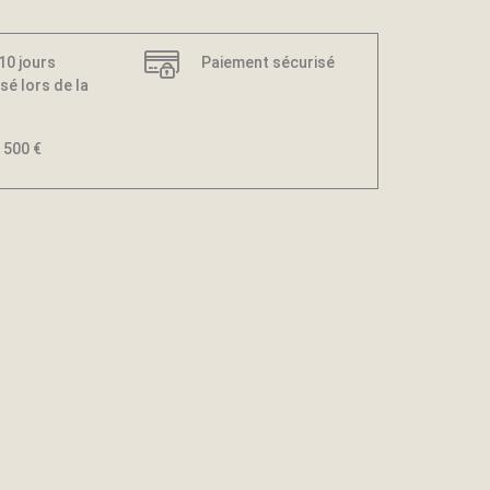
 10 jours
Paiement sécurisé
sé lors de la
 500 €