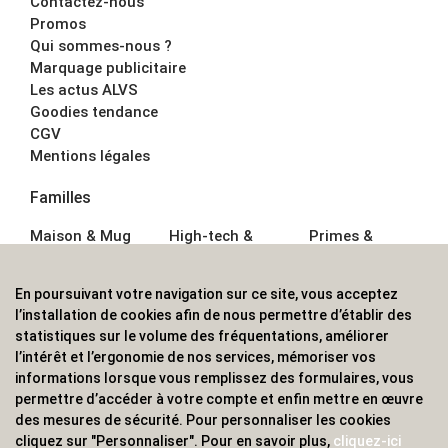
Contactez-nous
Promos
Qui sommes-nous ?
Marquage publicitaire
Les actus ALVS
Goodies tendance
CGV
Mentions légales
Familles
Maison & Mug
High-tech &
Primes &
Auto &
Multimédia
Goodies
Outillage
Parapluies
Alimentation &
En poursuivant votre navigation sur ce site, vous acceptez
Écriture
Sport &
Boisson
l’installation de cookies afin de nous permettre d’établir des
Bagagerie sacs
Outdoor
Textile &
statistiques sur le volume des fréquentations, améliorer
Enfant
Casquette
l’intérêt et l’ergonomie de nos services, mémoriser vos
Accessoires de
informations lorsque vous remplissez des formulaires, vous
bureau
permettre d’accéder à votre compte et enfin mettre en œuvre
ALVS, fournisseur d'objets publicitaires, pour les
des mesures de sécurité. Pour personnaliser les cookies
cliquez sur "Personnaliser". Pour en savoir plus,
cliquez-ici
professionnels. Une implantation nationale, une