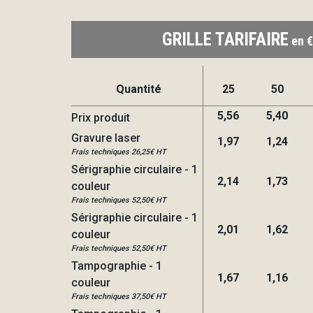
GRILLE TARIFAIRE
en €
Quantité
25
50
5,56
5,40
Prix produit
Gravure laser
1,97
1,24
Frais techniques 26,25€ HT
Sérigraphie circulaire - 1
2,14
1,73
couleur
Frais techniques 52,50€ HT
Sérigraphie circulaire - 1
2,01
1,62
couleur
Frais techniques 52,50€ HT
Tampographie - 1
1,67
1,16
couleur
Frais techniques 37,50€ HT