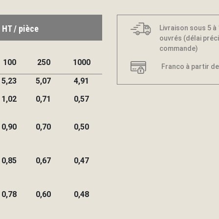
 HT / pièce
Livraison sous 5 à
ouvrés (délai préci
commande)
100
250
1000
Franco à partir de
5,23
5,07
4,91
1,02
0,71
0,57
0,90
0,70
0,50
0,85
0,67
0,47
0,78
0,60
0,48