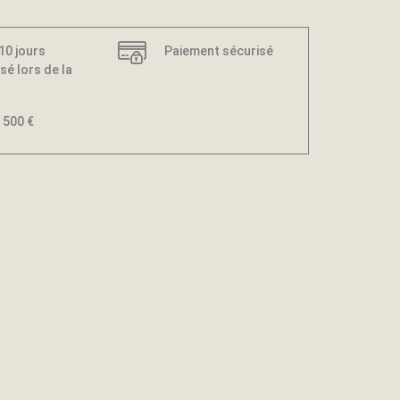
 10 jours
Paiement sécurisé
sé lors de la
 500 €