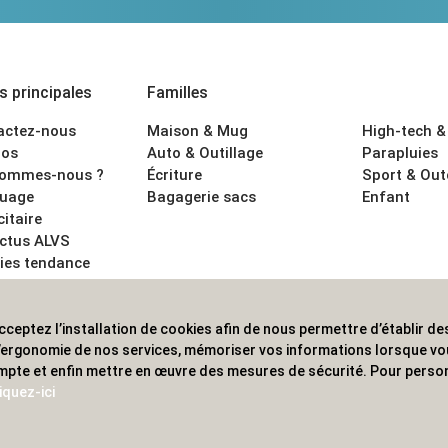
 principales
Familles
actez-nous
Maison & Mug
High-tech &
os
Auto & Outillage
Parapluies
sommes-nous ?
Écriture
Sport & Ou
uage
Bagagerie sacs
Enfant
citaire
actus ALVS
ies tendance
ons légales
cceptez l’installation de cookies afin de nous permettre d’établir des
 les professionnels. Une implantation nationale, une couverture in
 l’ergonomie de nos services, mémoriser vos informations lorsque v
mpte et enfin mettre en œuvre des mesures de sécurité. Pour person
iquez-ici
© 2020 ALVS