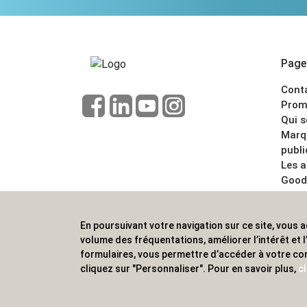
Pages
Cont
Prom
Qui 
Marq
publi
Les 
Good
CGV
Menti
En poursuivant votre navigation sur ce site, vous a
ALVS, fournisseur d'objets publicitaires, pour
volume des fréquentations, améliorer l’intérêt et
formulaires, vous permettre d’accéder à votre co
cliquez sur "Personnaliser". Pour en savoir plus,
cl