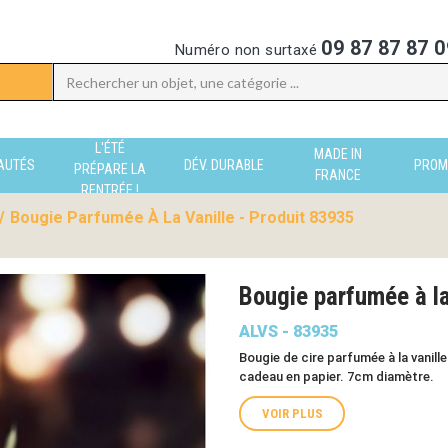
09 87 87 87 0
Numéro non surtaxé
L'ÉTÉ
MADE IN
AUTÉS
DÉV. DURABLE
PROM
PRÉPARE LA
FRANCE
RENTRÉE !
/
Bougie Parfumée À La Vanille - Produit 83935
Bougie parfumée à la
ALVS - 83935
Bougie de cire parfumée à la vanil
cadeau en papier. 7cm diamètre.
VOIR PLUS