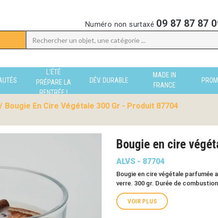
09 87 87 87 0
Numéro non surtaxé
L'ÉTÉ
MADE IN
AUTÉS
DÉV. DURABLE
PROM
PRÉPARE LA
FRANCE
RENTRÉE !
/
Bougie En Cire Végétale 300 Gr - Produit 87704
Bougie en cire végé
ALVS - 87704
Bougie en cire végétale parfumée a
verre. 300 gr. Durée de combustion 
VOIR PLUS