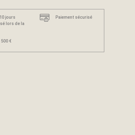
 10 jours
Paiement sécurisé
sé lors de la
 500 €