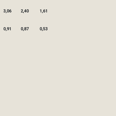
3,06
2,40
1,61
0,91
0,87
0,53