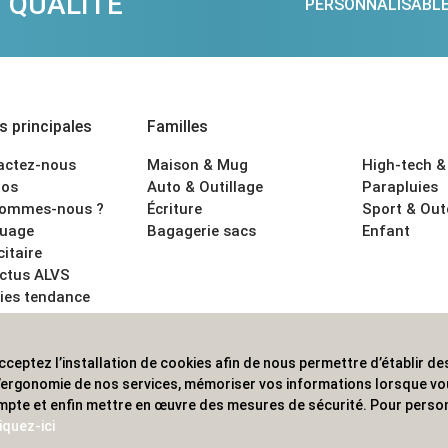
QUALITÉ
PERSONNALISABL
 principales
Familles
actez-nous
Maison & Mug
High-tech &
os
Auto & Outillage
Parapluies
sommes-nous ?
Écriture
Sport & Ou
uage
Bagagerie sacs
Enfant
citaire
actus ALVS
ies tendance
ons légales
cceptez l’installation de cookies afin de nous permettre d’établir des
 les professionnels. Une implantation nationale, une couverture in
 l’ergonomie de nos services, mémoriser vos informations lorsque v
mpte et enfin mettre en œuvre des mesures de sécurité. Pour person
iquez-ici