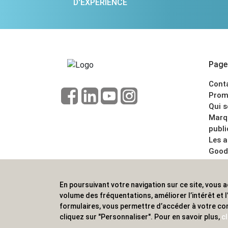
D'EXPÉRIENCE
Pages
Cont
Prom
Qui 
Marq
publi
Les 
Good
CGV
Menti
En poursuivant votre navigation sur ce site, vous a
ALVS, fournisseur d'objets publicitaires, pour
volume des fréquentations, améliorer l’intérêt et
formulaires, vous permettre d’accéder à votre co
cliquez sur "Personnaliser". Pour en savoir plus,
cl