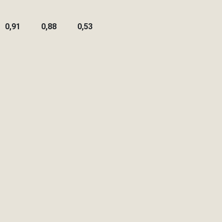
0,91
0,88
0,53