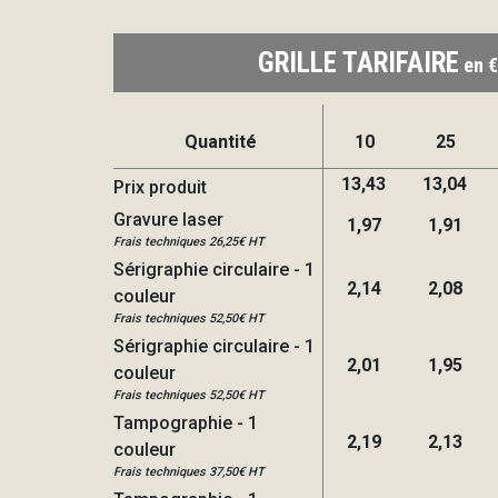
GRILLE TARIFAIRE
en €
Quantité
10
25
13,43
13,04
Prix produit
Gravure laser
1,97
1,91
Frais techniques 26,25€ HT
Sérigraphie circulaire - 1
2,14
2,08
couleur
Frais techniques 52,50€ HT
Sérigraphie circulaire - 1
2,01
1,95
couleur
Frais techniques 52,50€ HT
Tampographie - 1
2,19
2,13
couleur
Frais techniques 37,50€ HT