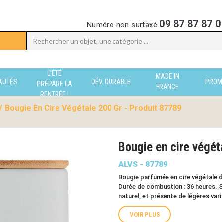
09 87 87 87 0
Numéro non surtaxé
L'ÉTÉ
MADE IN
AUTÉS
DÉV. DURABLE
PROM
PRÉPARE LA
FRANCE
RENTRÉE !
/
Bougie En Cire Végétale 200 Gr - Produit 87789
Bougie en cire végét
ALVS - 87789
Bougie parfumée en cire végétale 
Durée de combustion : 36 heures. S
naturel, et présente de légères vari
VOIR PLUS