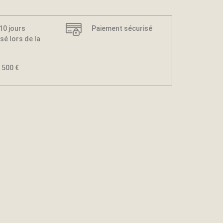
 10 jours
Paiement sécurisé
sé lors de la
 500 €