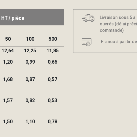
 HT / pièce
Livraison sous 5 à
ouvrés (délai préci
commande)
50
100
500
Franco à partir de
12,64
12,25
11,85
1,20
0,99
0,66
1,68
0,87
0,57
1,57
0,82
0,53
1,50
1,10
0,78