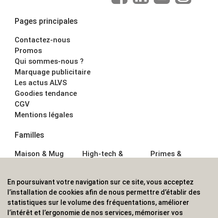
Pages principales
Contactez-nous
Promos
Qui sommes-nous ?
Marquage publicitaire
Les actus ALVS
Goodies tendance
CGV
Mentions légales
Familles
Maison & Mug
High-tech &
Primes &
Auto &
Multimédia
Goodies
Outillage
Parapluies
Alimentation &
En poursuivant votre navigation sur ce site, vous acceptez
Écriture
Sport &
Boisson
l’installation de cookies afin de nous permettre d’établir des
Bagagerie sacs
Outdoor
Textile &
statistiques sur le volume des fréquentations, améliorer
Enfant
Casquette
l’intérêt et l’ergonomie de nos services, mémoriser vos
Accessoires de